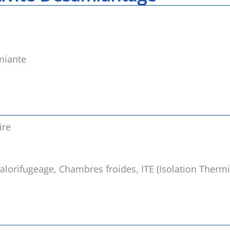
miante
ire
alorifugeage, Chambres froides, ITE (Isolation Therm