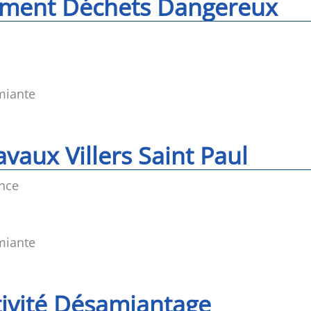
ement Déchets Dangereux
miante
vaux Villers Saint Paul
nce
miante
tivité Désamiantage