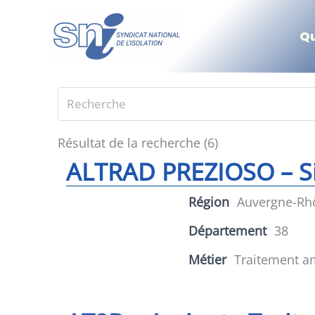
Aller
au
Q
contenu
Résultat de la recherche (6)
ALTRAD PREZIOSO – Siè
Région
Auvergne-Rh
Département
38
Métier
Traitement a