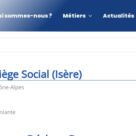
ui sommes-nous ?
Métiers
Actualités
ge Social (Isère)
ône-Alpes
miante