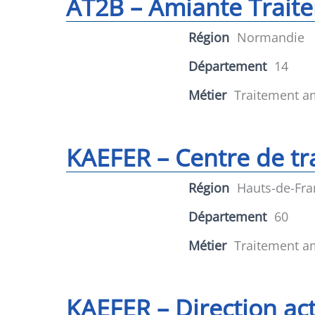
AT2B – Amiante Trait
Région
Normandie
Département
14
Métier
Traitement a
KAEFER – Centre de tra
Région
Hauts-de-Fra
Département
60
Métier
Traitement a
KAEFER – Direction ac