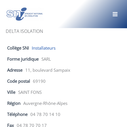
Aller
au
contenu
DELTA ISOLATION
Collège SNI
Installateurs
Forme juridique
SARL
Adresse
11, boulevard Sampaix
Code postal
69190
Ville
SAINT FONS
Région
Auvergne-Rhône-Alpes
Téléphone
04 78 70 14 10
Fax
04 78 70 70 17