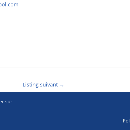
hool.com
Listing suivant
→
r sur :
Pol