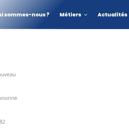
ui sommes-nous ?
Métiers
Actualités
ouveau
onorine
 82