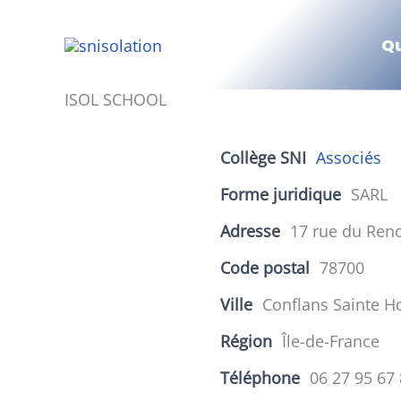
Aller
au
Q
contenu
ISOL SCHOOL
Collège SNI
Associés
Forme juridique
SARL
Adresse
17 rue du Ren
Code postal
78700
Ville
Conflans Sainte H
Région
Île-de-France
Téléphone
06 27 95 67