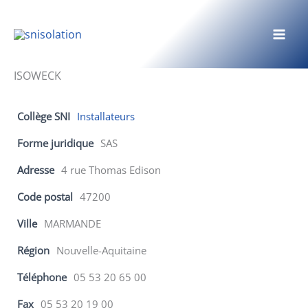
Aller
au
contenu
ISOWECK
Collège SNI
Installateurs
Forme juridique
SAS
Adresse
4 rue Thomas Edison
Code postal
47200
Ville
MARMANDE
Région
Nouvelle-Aquitaine
Téléphone
05 53 20 65 00
Fax
05 53 20 19 00