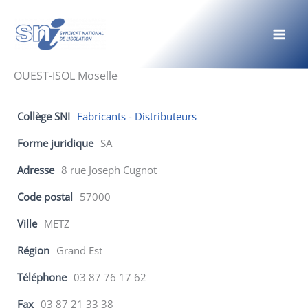
Aller
au
contenu
OUEST-ISOL Moselle
Collège SNI
Fabricants - Distributeurs
Forme juridique
SA
Adresse
8 rue Joseph Cugnot
Code postal
57000
Ville
METZ
Région
Grand Est
Téléphone
03 87 76 17 62
Fax
03 87 21 33 38