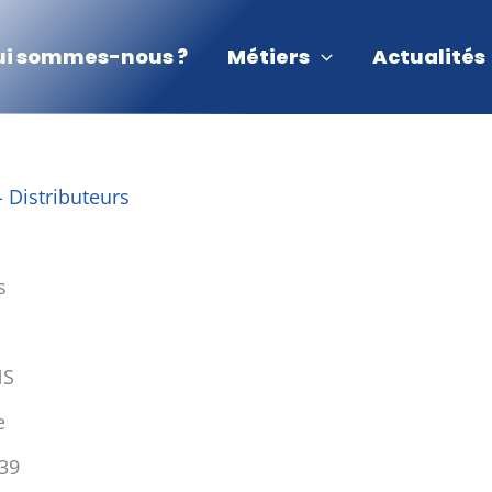
ui sommes-nous ?
Métiers
Actualités
- Distributeurs
s
NS
e
 39