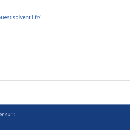
estisolventil.fr/
r sur :