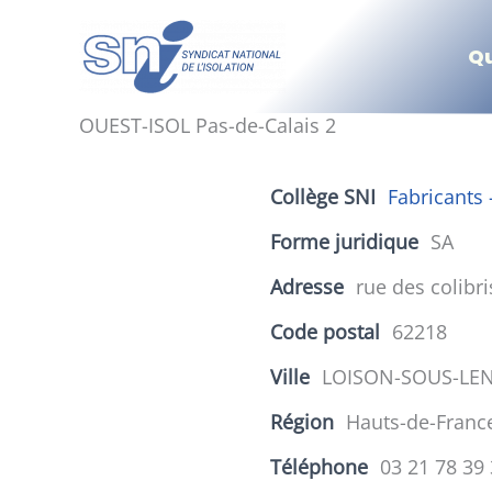
Aller
au
Q
contenu
OUEST-ISOL Pas-de-Calais 2
Collège SNI
Fabricants 
Forme juridique
SA
Adresse
rue des colibri
Code postal
62218
Ville
LOISON-SOUS-LE
Région
Hauts-de-Franc
Téléphone
03 21 78 39