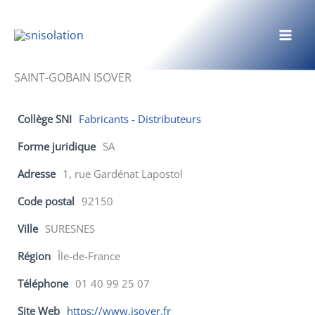
Aller
au
contenu
SAINT-GOBAIN ISOVER
Collège SNI
Fabricants - Distributeurs
Forme juridique
SA
Adresse
1, rue Gardénat Lapostol
Code postal
92150
Ville
SURESNES
Région
Île-de-France
Téléphone
01 40 99 25 07
Site Web
https://www.isover.fr