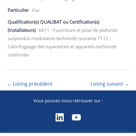
Particulier
Oui
Qualification(s) QUALIBAT ou Certification(s)
(Installateurs)
6611 : Fourniture et pose de plafonds
suspendus modulaires-technicité courante 7112 :
Calorifugeage des tuyauteries et appareils-technicité
confirmée
←
Listing précédent
Listing suivant
→
Vous pouvez nous retrouver sur :
Contact