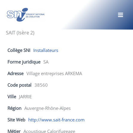
Aller
au
contenu
SAIT (Isère 2)
Collège SNI
Installateurs
Forme juridique
SA
Adresse
Village entreprises ARKEMA
Code postal
38560
Ville
JARRIE
Région
Auvergne-Rhône-Alpes
Site Web
http://www.sait-france.com
Métier
Acoustique Calorifugeage