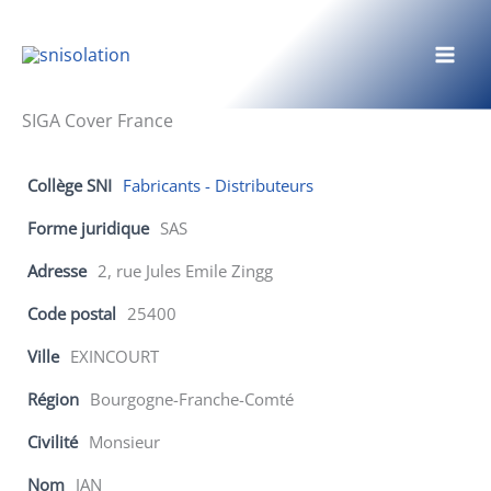
Aller
au
contenu
SIGA Cover France
Collège SNI
Fabricants - Distributeurs
Forme juridique
SAS
Adresse
2, rue Jules Emile Zingg
Code postal
25400
Ville
EXINCOURT
Région
Bourgogne-Franche-Comté
Civilité
Monsieur
Nom
JAN