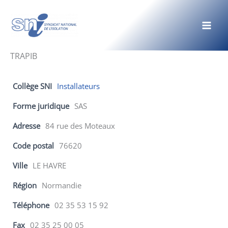
Aller
au
contenu
TRAPIB
Collège SNI
Installateurs
Forme juridique
SAS
Adresse
84 rue des Moteaux
Code postal
76620
Ville
LE HAVRE
Région
Normandie
Téléphone
02 35 53 15 92
Fax
02 35 25 00 05