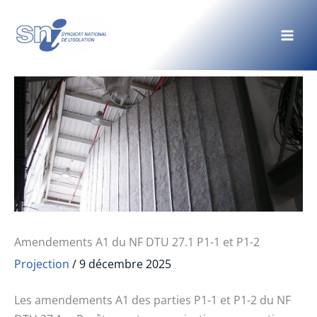
Aller
au
contenu
Amendements A1 du NF DTU 27.1 P1-1 et P1-2
Projection
/
9 décembre 2025
Les amendements A1 des parties P1-1 et P1-2 du NF