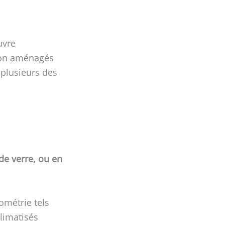
uvre
non aménagés
 plusieurs des
de verre, ou en
ométrie tels
climatisés