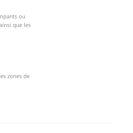
rampants ou
insi que les
des zones de