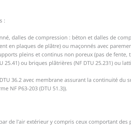
s :
nné, dalles de compression : béton et dalles de com
ent en plaques de plâtre) ou maçonnés avec paremen
pports pleins et continus non poreux (pas de fente, tr
 25.41) ou briques plâtrières (NF DTU 25.231) ou latti
TU 36.2 avec membrane assurant la continuité du su
rme NF P63-203 (DTU 51.3)).
par de l’air extérieur y compris ceux comportant des 