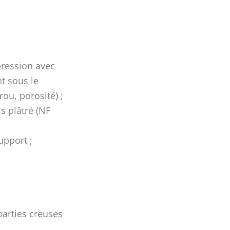
pression avec
t sous le
ou, porosité) ;
s plâtré (NF
pport ;
parties creuses